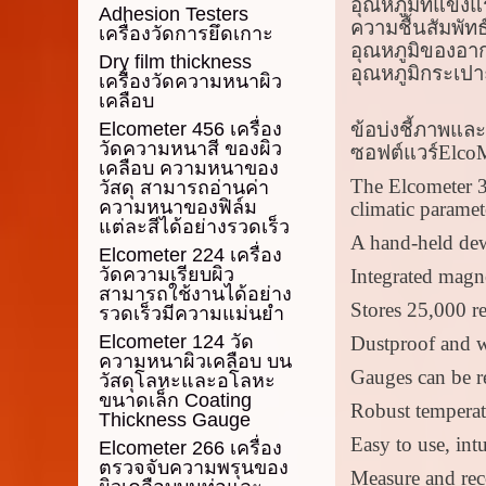
อุณหภูมิที่แข็ง
Adhesion Testers
ความชื้นสัมพัทธ
เครื่องวัดการยึดเกาะ
อุณหภูมิของอากา
Dry film thickness
อุณหภูมิกระเปา
เครื่องวัดความหนาผิว
เคลือบ
Elcometer 456 เครื่อง
ข้อบ่งชี้ภาพแล
วัดความหนาสี ของผิว
ซอฟต์แวร์Elco
เคลือบ ความหนาของ
The Elcometer 3
วัสดุ สามารถอ่านค่า
ความหนาของฟิล์ม
climatic paramet
แต่ละสีได้อย่างรวดเร็ว
A hand-held dew
Elcometer 224 เครื่อง
วัดความเรียบผิว
Integrated magne
สามารถใช้งานได้อย่าง
Stores 25,000 re
รวดเร็วมีความแม่นยำ
Elcometer 124 วัด
Dustproof and wa
ความหนาผิวเคลือบ บน
Gauges can be re
วัสดุโลหะและอโลหะ
ขนาดเล็ก Coating
Robust temperat
Thickness Gauge
Easy to use, int
Elcometer 266 เครื่อง
ตรวจจับความพรุนของ
Measure and reco