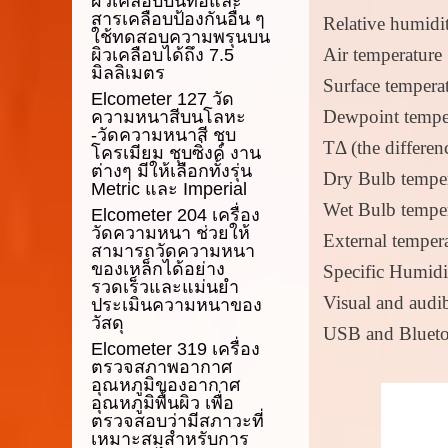
ผิวเคลือบบนท่อและ
สารเคลือบป้องกันอื่น ๆ
Relative humidi
ใช้ทดสอบความพรุนบน
Air temperature
ผิวเคลือบได้ถึง 7.5
มิลลิเมตร
Surface tempera
Elcometer 127 วัด
Dewpoint tempe
ความหนาสีบนโลหะ
-วัดความหนาสี ชุบ
TΔ (the differe
โครเมียม ชุบซิ่งค์ งาน
ต่างๆ มีให้เลือกทั้งรุ่น
Dry Bulb temper
Metric และ Imperial
Wet Bulb temper
Elcometer 204 เครื่อง
วัดความหนา ช่วยให้
External tempera
สามารถวัดความหนา
ของเหล็กได้อย่าง
Specific Humidi
รวดเร็วและแม่นยำ
Visual and audib
ประเมินความหนาของ
วัสดุ
USB and Bluetoo
Elcometer 319 เครื่อง
ตรวจสภาพอากาศ
อุณหภูมิของอากาศ
อุณหภูมิพื้นผิว เพื่อ
ตรวจสอบว่ามีสภาวะที่
เหมาะสมสำหรับการ