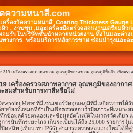
วัดความหนาสี.com
นเครื่องวัดความหนาสี Coating Thickness Gauge เคร
บผิว , งานชุบ ,และเครื่องมือตรวจสอบงานเตรียมผิวก
มรับในบริษัทชั้นนำหลายหน่วยงาน ทั้งในและต่าง
นทางการ พร้อมบริการหลังการขาย ซ่อมบำรุงและอะ
r 319 เครื่องตรวจสภาพอากาศ อุณหภูมิของอากาศ อุณหภูมิพื้นผิว เพื่อตรว
9 เครื่องตรวจสภาพอากาศ อุณหภูมิของอากาศ อุณ
าะสมสำหรับการทาสีหรือไม่
ewpoint Meter ที่มีเซนเซอร์วัดอุณหภูมิที่มีเสถียรภาพได
่ยวข้องทั้งหมดที่จำเป็นเพื่อตรวจสอบว่ามีสภาวะที่เหมาะ
นทึกข้อมูลด้วยตนเองและข้อมูลอัตโนมัติในมาตรวัดเดียว แ
่างการบันทึกระยะไกล เก็บระเบียนได้ถึง 25,000 รายการในแ
ี่ปิดสนิท (เทียบเท่า IP66) สามารถตรวจสอบเกจใหม่ได้ที่ศ