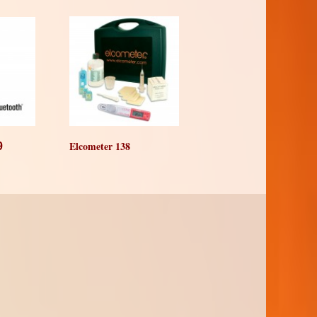
Elcometer 138
9