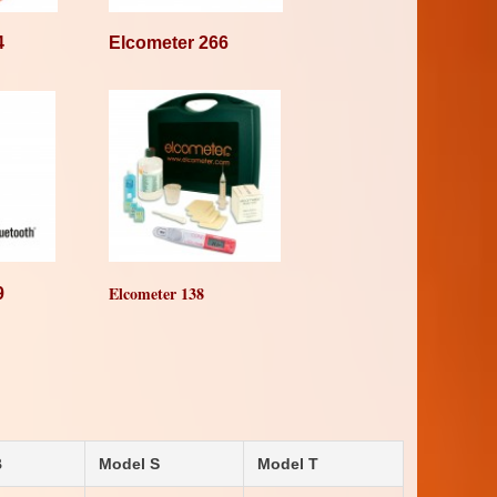
4
Elcometer 266
Elcometer 138
9
B
Model S
Model T