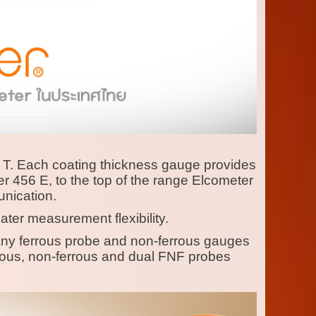
nd T. Each coating thickness gauge provides
ter 456 E, to the top of the range Elcometer
nication.
ter measurement flexibility.
 any ferrous probe and non-ferrous gauges
rous, non-ferrous and dual FNF probes