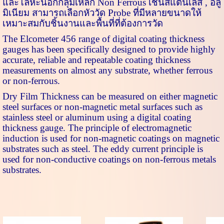
และโลหะนอกกลุ่มเหล็ก
Non Ferrous
เช่นสแตนเลส
,
อลู
มิเนียม สามารถเลือกหัววัด
Probe
ที่มีหลายขนาดให้
เหมาะสมกับชิ้นงานและพื้นที่ที่ต้องการวัด
The
Elcometer 456
range of digital coating thickness
gauges has been specifically designed to provide highly
accurate, reliable and repeatable coating thickness
measurements on almost any substrate, whether ferrous
or non-ferrous.
Dry Film Thickness can be measured on either magnetic
steel surfaces or non-magnetic metal surfaces such as
stainless steel or aluminum using a digital coating
thickness gauge. The principle of electromagnetic
induction is used for non-magnetic coatings on magnetic
substrates such as steel. The eddy current principle is
used for non-conductive coatings on non-ferrous metals
substrates.